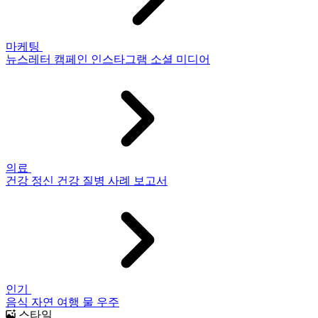
마케팅
뉴스레터
캠페인
인스타그램
소셜 미디어
의료
건강
정신 건강
질병
사례 보고서
인기
음식
자연
여행
물
우주
스타일