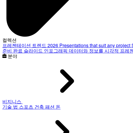
컬렉션
프레젠테이션 트렌드 2026
Presentations that suit any project
준비 완료 슬라이드
인포그래픽
데이터와 정보를 시각적 프레
분야
비지니스
기술
법
스포츠
건축
패션
돈