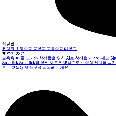
학년별
유치원
초등학교
중학교
고등학교
대학교
추천 자료
교육용 AI 툴
교사와 학생들을 위한 AI로 창작을 시작하세요
Sl
Smartick
Smartick과 함께 새로운 방식으로 수학의 세계를 발
모든 교육용 템플릿을 탐색해 보세요