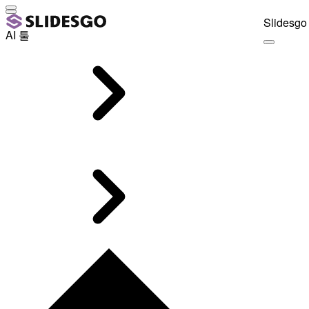
Slidesgo 
AI 툴