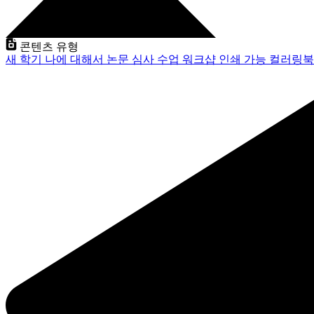
콘텐츠 유형
새 학기
나에 대해서
논문 심사
수업
워크샵
인쇄 가능
컬러링북