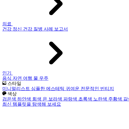
의료
건강
정신 건강
질병
사례 보고서
인기
음식
자연
여행
물
우주
스타일
미니멀리스트
심플한
에스테틱
귀여운
전문적인
빈티지
색상
검은색
하얀색
회색
은
보라색
파랑색
초록색
노란색
주황색
갈
최신 템플릿을 탐색해 보세요