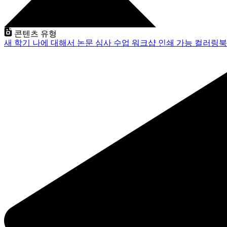
콘텐츠 유형
새 학기
나에 대해서
논문 심사
수업
워크샵
인쇄 가능
컬러링북