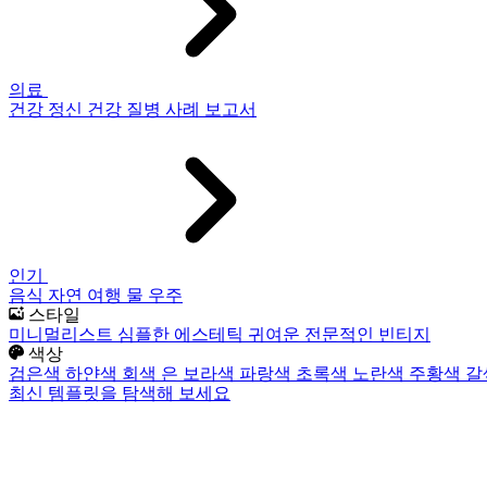
의료
건강
정신 건강
질병
사례 보고서
인기
음식
자연
여행
물
우주
스타일
미니멀리스트
심플한
에스테틱
귀여운
전문적인
빈티지
색상
검은색
하얀색
회색
은
보라색
파랑색
초록색
노란색
주황색
갈
최신 템플릿을 탐색해 보세요