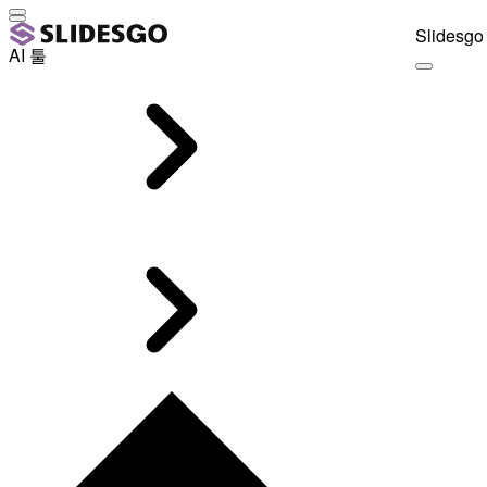
Slidesgo 
AI 툴