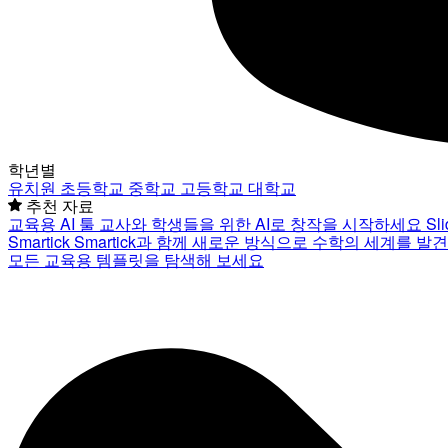
학년별
유치원
초등학교
중학교
고등학교
대학교
추천 자료
교육용 AI 툴
교사와 학생들을 위한 AI로 창작을 시작하세요
Sl
Smartick
Smartick과 함께 새로운 방식으로 수학의 세계를 발
모든 교육용 템플릿을 탐색해 보세요