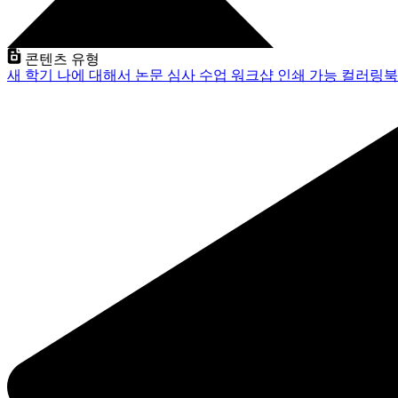
콘텐츠 유형
새 학기
나에 대해서
논문 심사
수업
워크샵
인쇄 가능
컬러링북