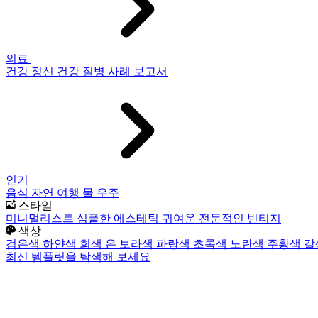
의료
건강
정신 건강
질병
사례 보고서
인기
음식
자연
여행
물
우주
스타일
미니멀리스트
심플한
에스테틱
귀여운
전문적인
빈티지
색상
검은색
하얀색
회색
은
보라색
파랑색
초록색
노란색
주황색
갈
최신 템플릿을 탐색해 보세요