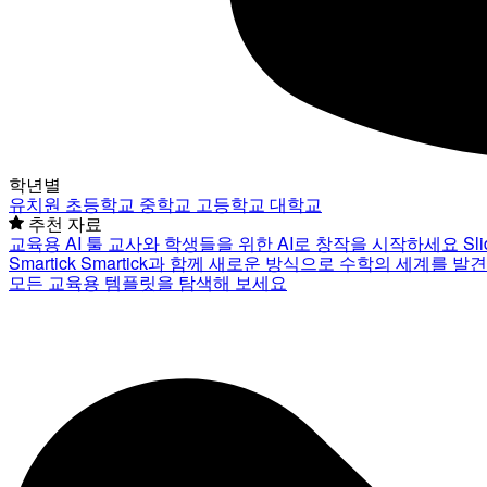
학년별
유치원
초등학교
중학교
고등학교
대학교
추천 자료
교육용 AI 툴
교사와 학생들을 위한 AI로 창작을 시작하세요
Sl
Smartick
Smartick과 함께 새로운 방식으로 수학의 세계를 발
모든 교육용 템플릿을 탐색해 보세요