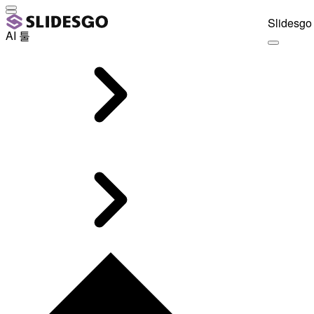
Slidesgo 
AI 툴