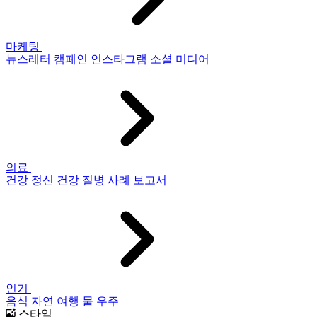
마케팅
뉴스레터
캠페인
인스타그램
소셜 미디어
의료
건강
정신 건강
질병
사례 보고서
인기
음식
자연
여행
물
우주
스타일