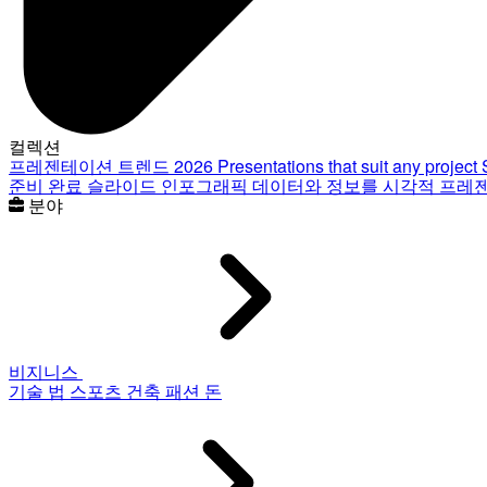
컬렉션
프레젠테이션 트렌드 2026
Presentations that suit any project
준비 완료 슬라이드
인포그래픽
데이터와 정보를 시각적 프레
분야
비지니스
기술
법
스포츠
건축
패션
돈