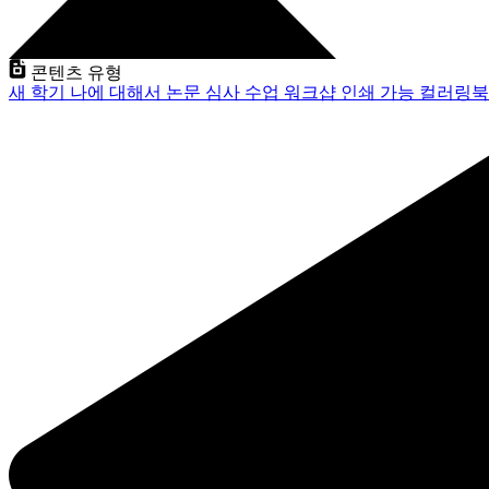
콘텐츠 유형
새 학기
나에 대해서
논문 심사
수업
워크샵
인쇄 가능
컬러링북