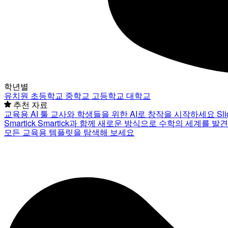
학년별
유치원
초등학교
중학교
고등학교
대학교
추천 자료
교육용 AI 툴
교사와 학생들을 위한 AI로 창작을 시작하세요
Sl
Smartick
Smartick과 함께 새로운 방식으로 수학의 세계를 발
모든 교육용 템플릿을 탐색해 보세요