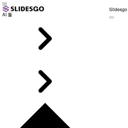
Slidesgo 
AI 툴