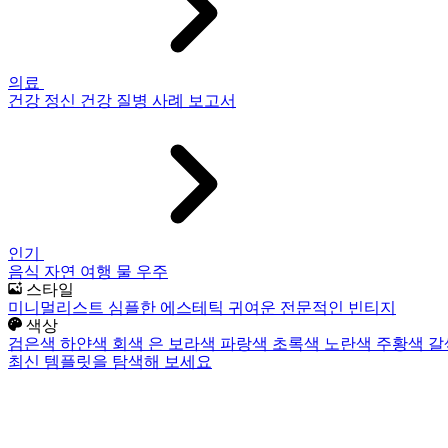
의료
건강
정신 건강
질병
사례 보고서
인기
음식
자연
여행
물
우주
스타일
미니멀리스트
심플한
에스테틱
귀여운
전문적인
빈티지
색상
검은색
하얀색
회색
은
보라색
파랑색
초록색
노란색
주황색
갈
최신 템플릿을 탐색해 보세요