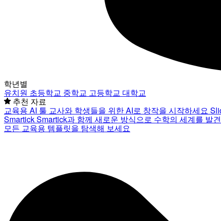
학년별
유치원
초등학교
중학교
고등학교
대학교
추천 자료
교육용 AI 툴
교사와 학생들을 위한 AI로 창작을 시작하세요
Sl
Smartick
Smartick과 함께 새로운 방식으로 수학의 세계를 발
모든 교육용 템플릿을 탐색해 보세요