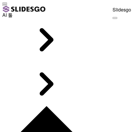
Slidesgo 
AI 툴