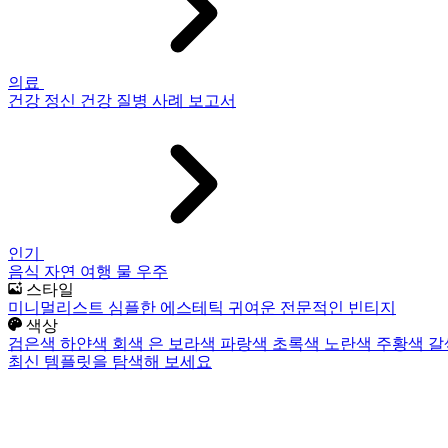
의료
건강
정신 건강
질병
사례 보고서
인기
음식
자연
여행
물
우주
스타일
미니멀리스트
심플한
에스테틱
귀여운
전문적인
빈티지
색상
검은색
하얀색
회색
은
보라색
파랑색
초록색
노란색
주황색
갈
최신 템플릿을 탐색해 보세요