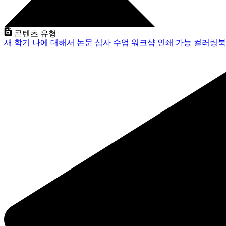
콘텐츠 유형
새 학기
나에 대해서
논문 심사
수업
워크샵
인쇄 가능
컬러링북