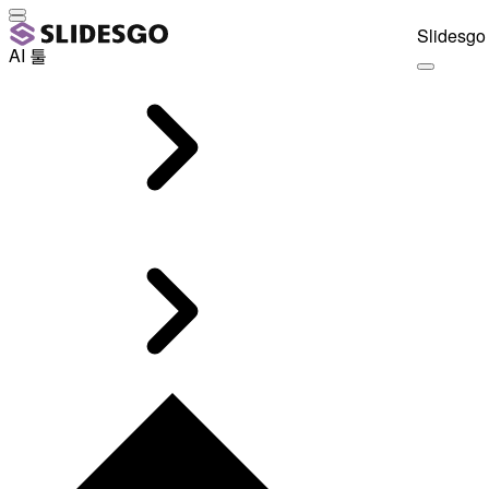
Slidesgo 
AI 툴