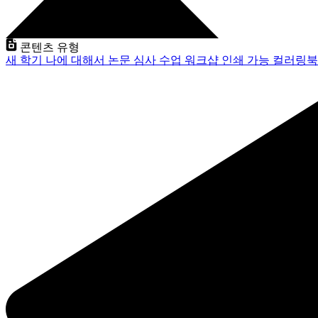
콘텐츠 유형
새 학기
나에 대해서
논문 심사
수업
워크샵
인쇄 가능
컬러링북