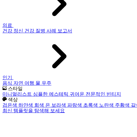
의료
건강
정신 건강
질병
사례 보고서
인기
음식
자연
여행
물
우주
스타일
미니멀리스트
심플한
에스테틱
귀여운
전문적인
빈티지
색상
검은색
하얀색
회색
은
보라색
파랑색
초록색
노란색
주황색
갈
최신 템플릿을 탐색해 보세요