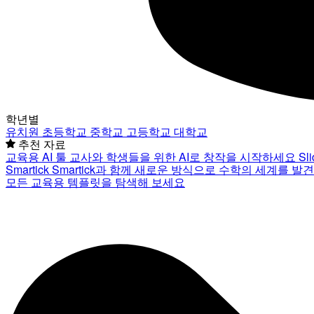
학년별
유치원
초등학교
중학교
고등학교
대학교
추천 자료
교육용 AI 툴
교사와 학생들을 위한 AI로 창작을 시작하세요
Sl
Smartick
Smartick과 함께 새로운 방식으로 수학의 세계를 발
모든 교육용 템플릿을 탐색해 보세요