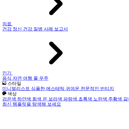
의료
건강
정신 건강
질병
사례 보고서
인기
음식
자연
여행
물
우주
스타일
미니멀리스트
심플한
에스테틱
귀여운
전문적인
빈티지
색상
검은색
하얀색
회색
은
보라색
파랑색
초록색
노란색
주황색
갈
최신 템플릿을 탐색해 보세요