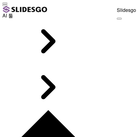
Slidesgo 
AI 툴