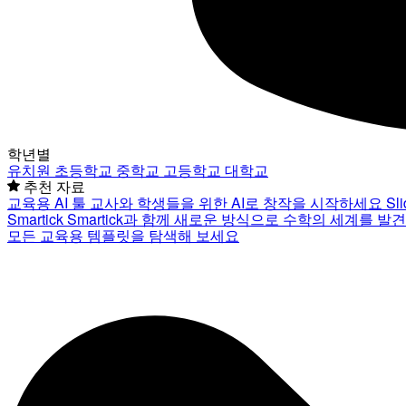
학년별
유치원
초등학교
중학교
고등학교
대학교
추천 자료
교육용 AI 툴
교사와 학생들을 위한 AI로 창작을 시작하세요
Sl
Smartick
Smartick과 함께 새로운 방식으로 수학의 세계를 발
모든 교육용 템플릿을 탐색해 보세요