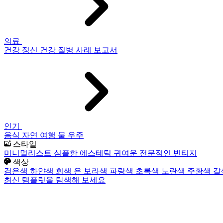
의료
건강
정신 건강
질병
사례 보고서
인기
음식
자연
여행
물
우주
스타일
미니멀리스트
심플한
에스테틱
귀여운
전문적인
빈티지
색상
검은색
하얀색
회색
은
보라색
파랑색
초록색
노란색
주황색
갈
최신 템플릿을 탐색해 보세요