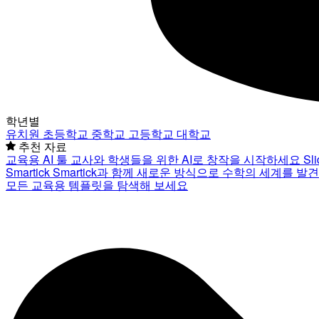
학년별
유치원
초등학교
중학교
고등학교
대학교
추천 자료
교육용 AI 툴
교사와 학생들을 위한 AI로 창작을 시작하세요
Sl
Smartick
Smartick과 함께 새로운 방식으로 수학의 세계를 발
모든 교육용 템플릿을 탐색해 보세요