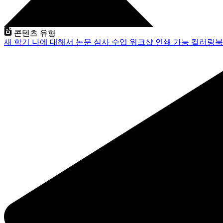
콘텐츠 유형
새 학기
나에 대해서
논문 심사
수업
워크샵
인쇄 가능
컬러링북