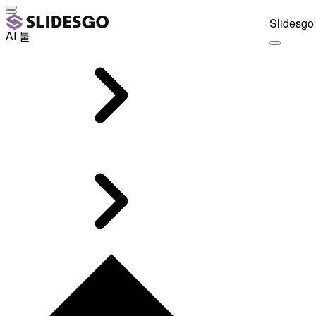
Slidesgo 
AI 툴