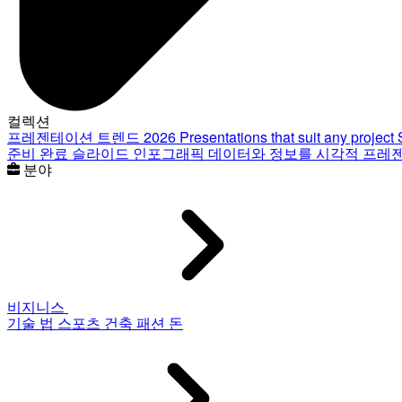
컬렉션
프레젠테이션 트렌드 2026
Presentations that suit any project
준비 완료 슬라이드
인포그래픽
데이터와 정보를 시각적 프레
분야
비지니스
기술
법
스포츠
건축
패션
돈