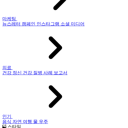
마케팅
뉴스레터
캠페인
인스타그램
소셜 미디어
의료
건강
정신 건강
질병
사례 보고서
인기
음식
자연
여행
물
우주
스타일