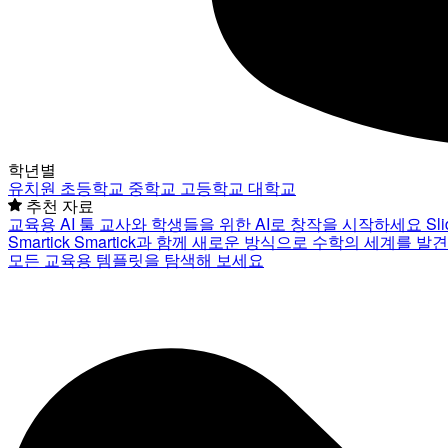
학년별
유치원
초등학교
중학교
고등학교
대학교
추천 자료
교육용 AI 툴
교사와 학생들을 위한 AI로 창작을 시작하세요
Sl
Smartick
Smartick과 함께 새로운 방식으로 수학의 세계를 발
모든 교육용 템플릿을 탐색해 보세요