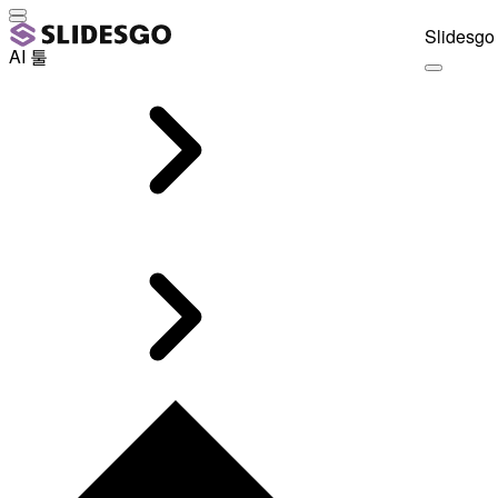
Slidesgo 
AI 툴