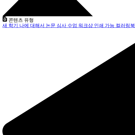
콘텐츠 유형
새 학기
나에 대해서
논문 심사
수업
워크샵
인쇄 가능
컬러링북