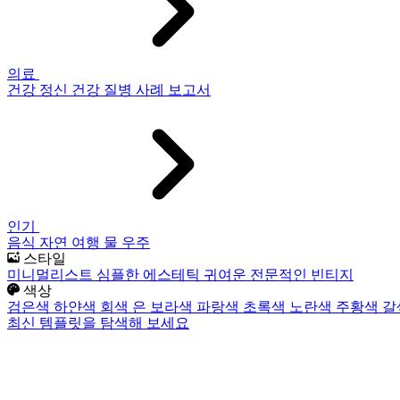
의료
건강
정신 건강
질병
사례 보고서
인기
음식
자연
여행
물
우주
스타일
미니멀리스트
심플한
에스테틱
귀여운
전문적인
빈티지
색상
검은색
하얀색
회색
은
보라색
파랑색
초록색
노란색
주황색
갈
최신 템플릿을 탐색해 보세요