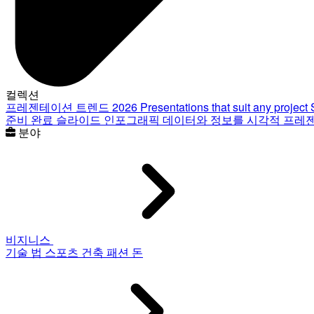
컬렉션
프레젠테이션 트렌드 2026
Presentations that suit any project
준비 완료 슬라이드
인포그래픽
데이터와 정보를 시각적 프레
분야
비지니스
기술
법
스포츠
건축
패션
돈