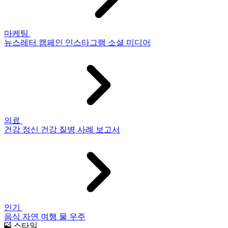
마케팅
뉴스레터
캠페인
인스타그램
소셜 미디어
의료
건강
정신 건강
질병
사례 보고서
인기
음식
자연
여행
물
우주
스타일