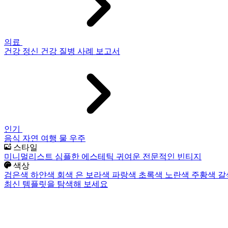
의료
건강
정신 건강
질병
사례 보고서
인기
음식
자연
여행
물
우주
스타일
미니멀리스트
심플한
에스테틱
귀여운
전문적인
빈티지
색상
검은색
하얀색
회색
은
보라색
파랑색
초록색
노란색
주황색
갈
최신 템플릿을 탐색해 보세요