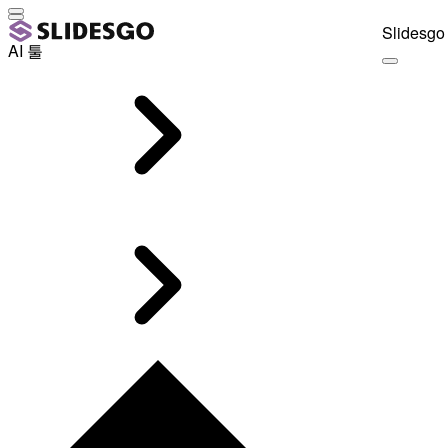
Slidesgo 
AI 툴