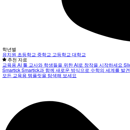
학년별
유치원
초등학교
중학교
고등학교
대학교
추천 자료
교육용 AI 툴
교사와 학생들을 위한 AI로 창작을 시작하세요
Sl
Smartick
Smartick과 함께 새로운 방식으로 수학의 세계를 발
모든 교육용 템플릿을 탐색해 보세요