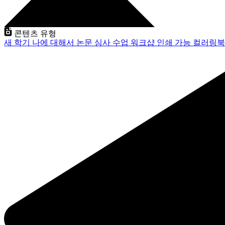
콘텐츠 유형
새 학기
나에 대해서
논문 심사
수업
워크샵
인쇄 가능
컬러링북