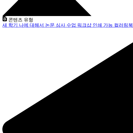
콘텐츠 유형
새 학기
나에 대해서
논문 심사
수업
워크샵
인쇄 가능
컬러링북