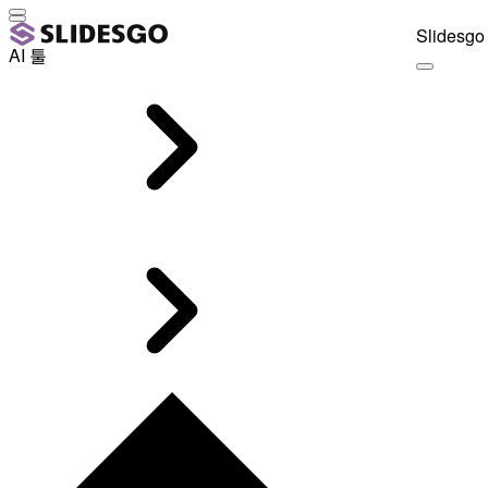
Slidesgo 
AI 툴