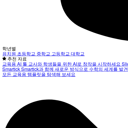
학년별
유치원
초등학교
중학교
고등학교
대학교
추천 자료
교육용 AI 툴
교사와 학생들을 위한 AI로 창작을 시작하세요
Sl
Smartick
Smartick과 함께 새로운 방식으로 수학의 세계를 발
모든 교육용 템플릿을 탐색해 보세요