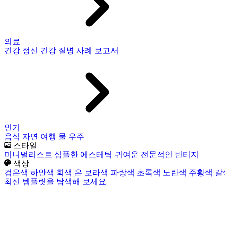
의료
건강
정신 건강
질병
사례 보고서
인기
음식
자연
여행
물
우주
스타일
미니멀리스트
심플한
에스테틱
귀여운
전문적인
빈티지
색상
검은색
하얀색
회색
은
보라색
파랑색
초록색
노란색
주황색
갈
최신 템플릿을 탐색해 보세요