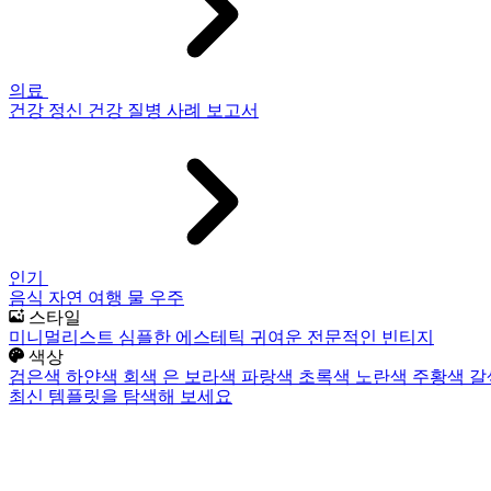
의료
건강
정신 건강
질병
사례 보고서
인기
음식
자연
여행
물
우주
스타일
미니멀리스트
심플한
에스테틱
귀여운
전문적인
빈티지
색상
검은색
하얀색
회색
은
보라색
파랑색
초록색
노란색
주황색
갈
최신 템플릿을 탐색해 보세요