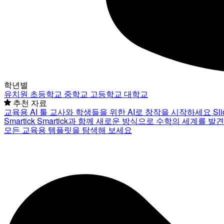
학년별
유치원
초등학교
중학교
고등학교
대학교
추천 자료
교육용 AI 툴
교사와 학생들을 위한 AI로 창작을 시작하세요
Sl
Smartick
Smartick과 함께 새로운 방식으로 수학의 세계를 발
모든 교육용 템플릿을 탐색해 보세요