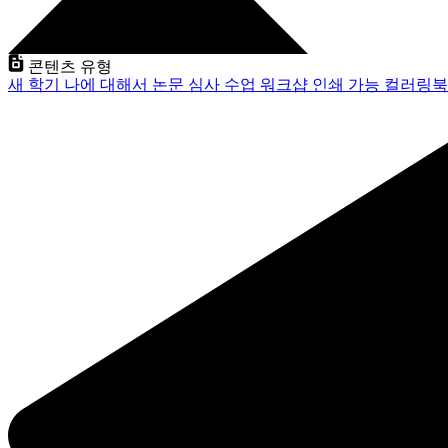
콘텐츠 유형
새 학기
나에 대해서
논문 심사
수업
워크샵
인쇄 가능
컬러링북