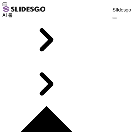
Slidesgo 
AI 툴