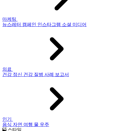
마케팅
뉴스레터
캠페인
인스타그램
소셜 미디어
의료
건강
정신 건강
질병
사례 보고서
인기
음식
자연
여행
물
우주
스타일