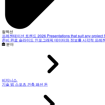
컬렉션
프레젠테이션 트렌드 2026
Presentations that suit any project
준비 완료 슬라이드
인포그래픽
데이터와 정보를 시각적 프레
분야
비지니스
기술
법
스포츠
건축
패션
돈