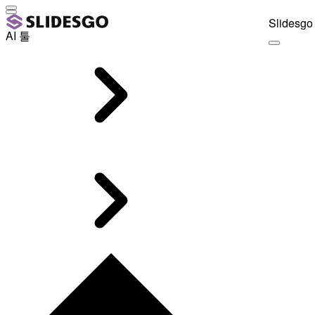
Slidesgo 
AI 툴