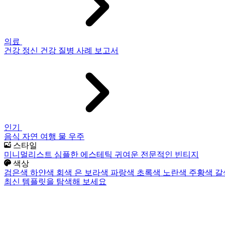
의료
건강
정신 건강
질병
사례 보고서
인기
음식
자연
여행
물
우주
스타일
미니멀리스트
심플한
에스테틱
귀여운
전문적인
빈티지
색상
검은색
하얀색
회색
은
보라색
파랑색
초록색
노란색
주황색
갈
최신 템플릿을 탐색해 보세요