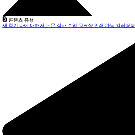
콘텐츠 유형
새 학기
나에 대해서
논문 심사
수업
워크샵
인쇄 가능
컬러링북