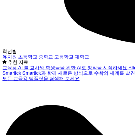
학년별
유치원
초등학교
중학교
고등학교
대학교
추천 자료
교육용 AI 툴
교사와 학생들을 위한 AI로 창작을 시작하세요
Sl
Smartick
Smartick과 함께 새로운 방식으로 수학의 세계를 발
모든 교육용 템플릿을 탐색해 보세요