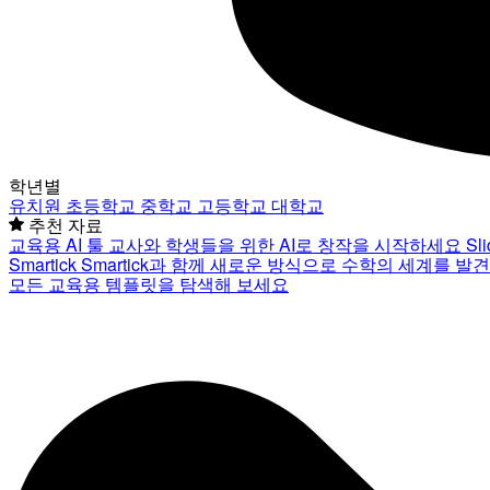
학년별
유치원
초등학교
중학교
고등학교
대학교
추천 자료
교육용 AI 툴
교사와 학생들을 위한 AI로 창작을 시작하세요
Sl
Smartick
Smartick과 함께 새로운 방식으로 수학의 세계를 발
모든 교육용 템플릿을 탐색해 보세요