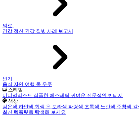
의료
건강
정신 건강
질병
사례 보고서
인기
음식
자연
여행
물
우주
스타일
미니멀리스트
심플한
에스테틱
귀여운
전문적인
빈티지
색상
검은색
하얀색
회색
은
보라색
파랑색
초록색
노란색
주황색
갈
최신 템플릿을 탐색해 보세요