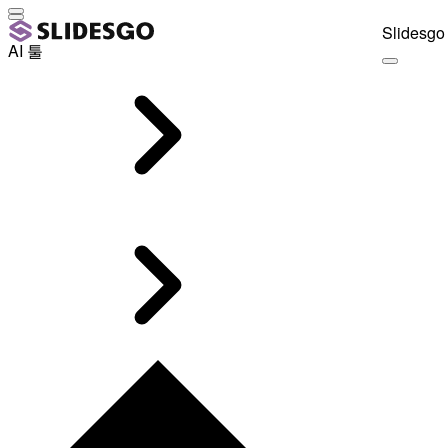
Slidesgo 
AI 툴