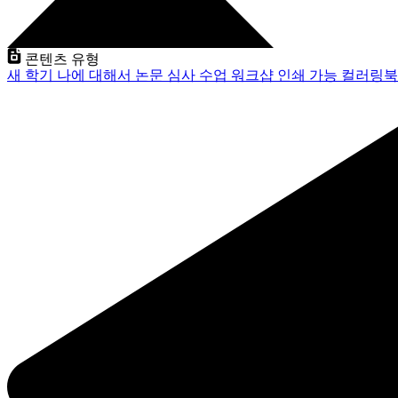
콘텐츠 유형
새 학기
나에 대해서
논문 심사
수업
워크샵
인쇄 가능
컬러링북