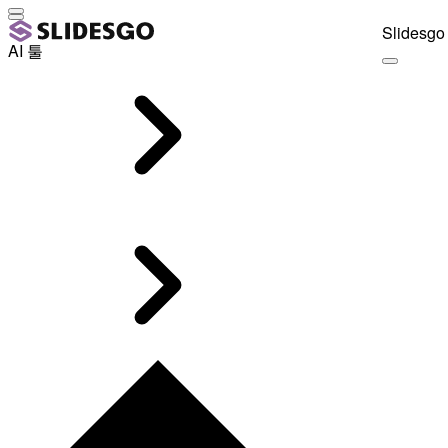
Slidesgo 
AI 툴