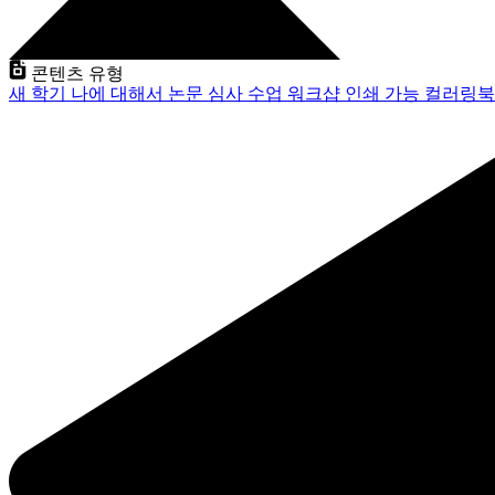
콘텐츠 유형
새 학기
나에 대해서
논문 심사
수업
워크샵
인쇄 가능
컬러링북