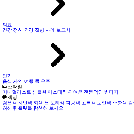
의료
건강
정신 건강
질병
사례 보고서
인기
음식
자연
여행
물
우주
스타일
미니멀리스트
심플한
에스테틱
귀여운
전문적인
빈티지
색상
검은색
하얀색
회색
은
보라색
파랑색
초록색
노란색
주황색
갈
최신 템플릿을 탐색해 보세요