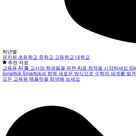
학년별
유치원
초등학교
중학교
고등학교
대학교
추천 자료
교육용 AI 툴
교사와 학생들을 위한 AI로 창작을 시작하세요
Sl
Smartick
Smartick과 함께 새로운 방식으로 수학의 세계를 발
모든 교육용 템플릿을 탐색해 보세요