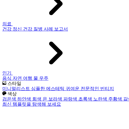
의료
건강
정신 건강
질병
사례 보고서
인기
음식
자연
여행
물
우주
스타일
미니멀리스트
심플한
에스테틱
귀여운
전문적인
빈티지
색상
검은색
하얀색
회색
은
보라색
파랑색
초록색
노란색
주황색
갈
최신 템플릿을 탐색해 보세요