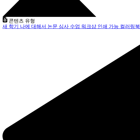
콘텐츠 유형
새 학기
나에 대해서
논문 심사
수업
워크샵
인쇄 가능
컬러링북