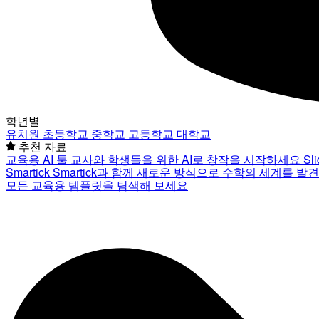
학년별
유치원
초등학교
중학교
고등학교
대학교
추천 자료
교육용 AI 툴
교사와 학생들을 위한 AI로 창작을 시작하세요
Sl
Smartick
Smartick과 함께 새로운 방식으로 수학의 세계를 발
모든 교육용 템플릿을 탐색해 보세요