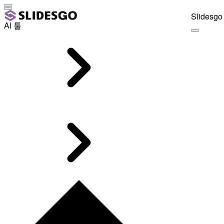
Slidesgo 
AI 툴