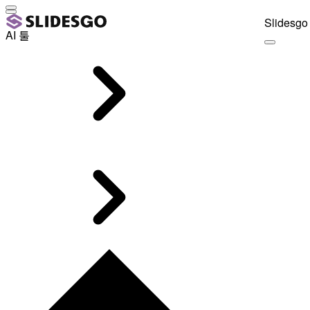
Slidesgo 
AI 툴