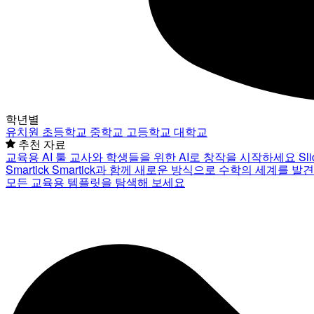
학년별
유치원
초등학교
중학교
고등학교
대학교
추천 자료
교육용 AI 툴
교사와 학생들을 위한 AI로 창작을 시작하세요
Sl
Smartick
Smartick과 함께 새로운 방식으로 수학의 세계를 발
모든 교육용 템플릿을 탐색해 보세요