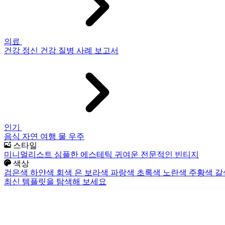
의료
건강
정신 건강
질병
사례 보고서
인기
음식
자연
여행
물
우주
스타일
미니멀리스트
심플한
에스테틱
귀여운
전문적인
빈티지
색상
검은색
하얀색
회색
은
보라색
파랑색
초록색
노란색
주황색
갈
최신 템플릿을 탐색해 보세요