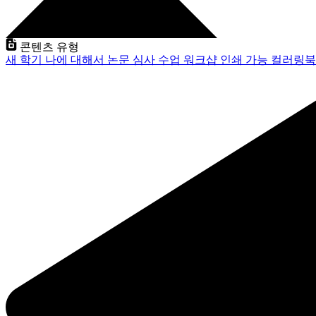
콘텐츠 유형
새 학기
나에 대해서
논문 심사
수업
워크샵
인쇄 가능
컬러링북