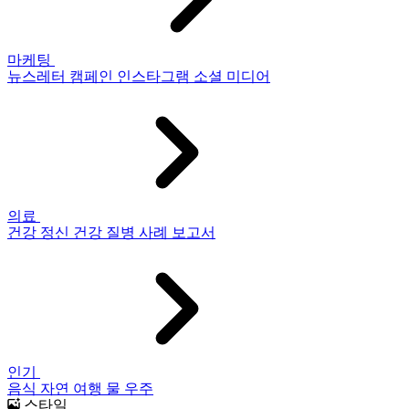
마케팅
뉴스레터
캠페인
인스타그램
소셜 미디어
의료
건강
정신 건강
질병
사례 보고서
인기
음식
자연
여행
물
우주
스타일