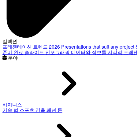
컬렉션
프레젠테이션 트렌드 2026
Presentations that suit any project
준비 완료 슬라이드
인포그래픽
데이터와 정보를 시각적 프레
분야
비지니스
기술
법
스포츠
건축
패션
돈