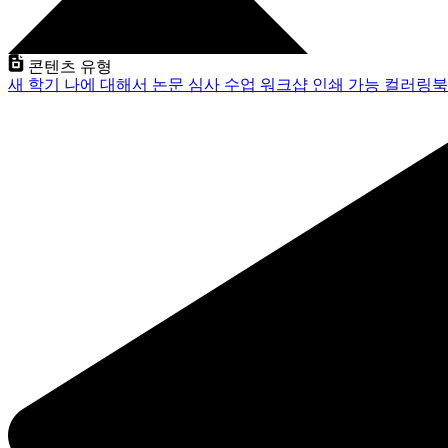
콘텐츠 유형
새 학기
나에 대해서
논문 심사
수업
워크샵
인쇄 가능
컬러링북