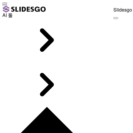
Slidesgo 
AI 툴