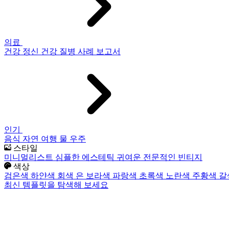
의료
건강
정신 건강
질병
사례 보고서
인기
음식
자연
여행
물
우주
스타일
미니멀리스트
심플한
에스테틱
귀여운
전문적인
빈티지
색상
검은색
하얀색
회색
은
보라색
파랑색
초록색
노란색
주황색
갈
최신 템플릿을 탐색해 보세요