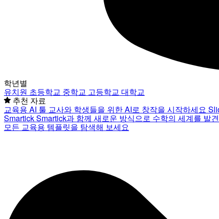
학년별
유치원
초등학교
중학교
고등학교
대학교
추천 자료
교육용 AI 툴
교사와 학생들을 위한 AI로 창작을 시작하세요
Sl
Smartick
Smartick과 함께 새로운 방식으로 수학의 세계를 발
모든 교육용 템플릿을 탐색해 보세요