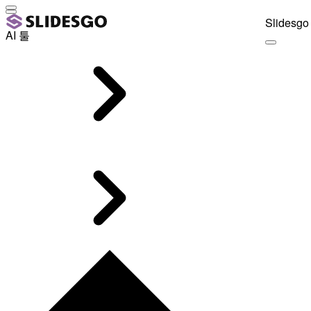
Slidesgo 
AI 툴