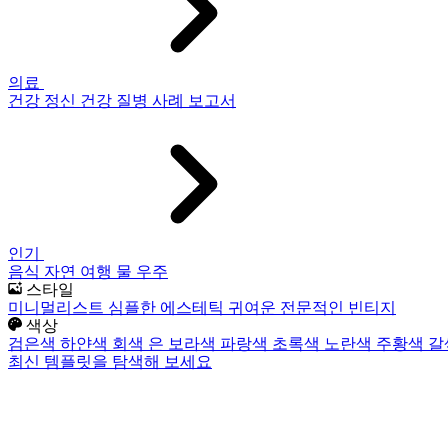
의료
건강
정신 건강
질병
사례 보고서
인기
음식
자연
여행
물
우주
스타일
미니멀리스트
심플한
에스테틱
귀여운
전문적인
빈티지
색상
검은색
하얀색
회색
은
보라색
파랑색
초록색
노란색
주황색
갈
최신 템플릿을 탐색해 보세요