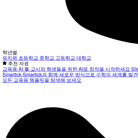
학년별
유치원
초등학교
중학교
고등학교
대학교
추천 자료
교육용 AI 툴
교사와 학생들을 위한 AI로 창작을 시작하세요
Sl
Smartick
Smartick과 함께 새로운 방식으로 수학의 세계를 발
모든 교육용 템플릿을 탐색해 보세요