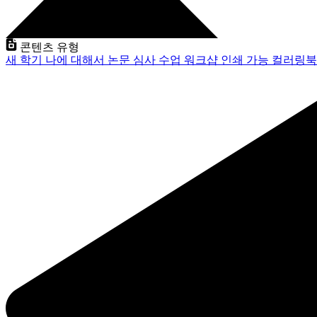
콘텐츠 유형
새 학기
나에 대해서
논문 심사
수업
워크샵
인쇄 가능
컬러링북