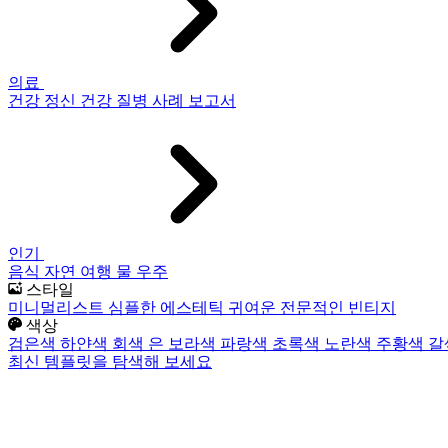
의료
건강
정신 건강
질병
사례 보고서
인기
음식
자연
여행
물
우주
스타일
미니멀리스트
심플한
에스테틱
귀여운
전문적인
빈티지
색상
검은색
하얀색
회색
은
보라색
파랑색
초록색
노란색
주황색
갈
최신 템플릿을 탐색해 보세요