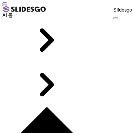
Slidesgo 
AI 툴