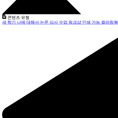
콘텐츠 유형
새 학기
나에 대해서
논문 심사
수업
워크샵
인쇄 가능
컬러링북