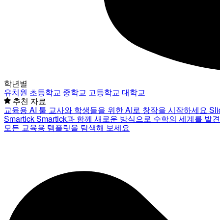
학년별
유치원
초등학교
중학교
고등학교
대학교
추천 자료
교육용 AI 툴
교사와 학생들을 위한 AI로 창작을 시작하세요
Sl
Smartick
Smartick과 함께 새로운 방식으로 수학의 세계를 발
모든 교육용 템플릿을 탐색해 보세요