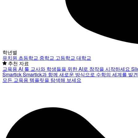
학년별
유치원
초등학교
중학교
고등학교
대학교
추천 자료
교육용 AI 툴
교사와 학생들을 위한 AI로 창작을 시작하세요
Sl
Smartick
Smartick과 함께 새로운 방식으로 수학의 세계를 발
모든 교육용 템플릿을 탐색해 보세요