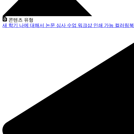
콘텐츠 유형
새 학기
나에 대해서
논문 심사
수업
워크샵
인쇄 가능
컬러링북