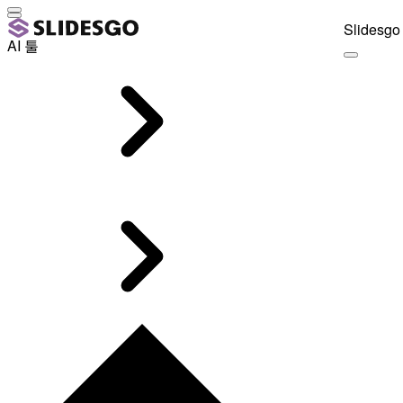
Slidesgo 
AI 툴