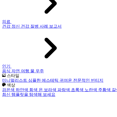
의료
건강
정신 건강
질병
사례 보고서
인기
음식
자연
여행
물
우주
스타일
미니멀리스트
심플한
에스테틱
귀여운
전문적인
빈티지
색상
검은색
하얀색
회색
은
보라색
파랑색
초록색
노란색
주황색
갈
최신 템플릿을 탐색해 보세요