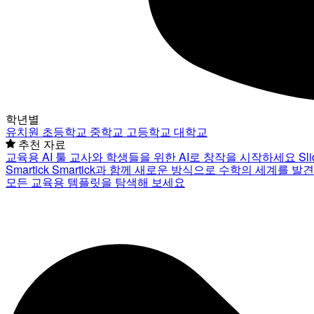
학년별
유치원
초등학교
중학교
고등학교
대학교
추천 자료
교육용 AI 툴
교사와 학생들을 위한 AI로 창작을 시작하세요
Sl
Smartick
Smartick과 함께 새로운 방식으로 수학의 세계를 발
모든 교육용 템플릿을 탐색해 보세요