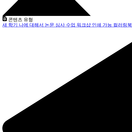
콘텐츠 유형
새 학기
나에 대해서
논문 심사
수업
워크샵
인쇄 가능
컬러링북