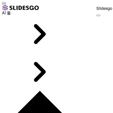
Slidesgo 
AI 툴