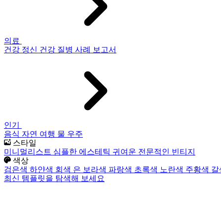
의료
건강
정신 건강
질병
사례 보고서
인기
음식
자연
여행
물
우주
스타일
미니멀리스트
심플한
에스테틱
귀여운
전문적인
빈티지
색상
검은색
하얀색
회색
은
보라색
파랑색
초록색
노란색
주황색
갈
최신 템플릿을 탐색해 보세요