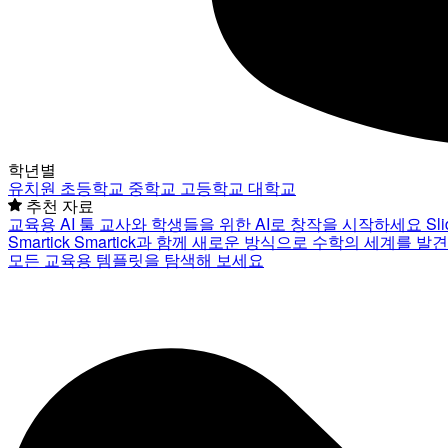
학년별
유치원
초등학교
중학교
고등학교
대학교
추천 자료
교육용 AI 툴
교사와 학생들을 위한 AI로 창작을 시작하세요
Sl
Smartick
Smartick과 함께 새로운 방식으로 수학의 세계를 발
모든 교육용 템플릿을 탐색해 보세요