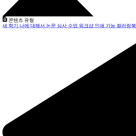
콘텐츠 유형
새 학기
나에 대해서
논문 심사
수업
워크샵
인쇄 가능
컬러링북