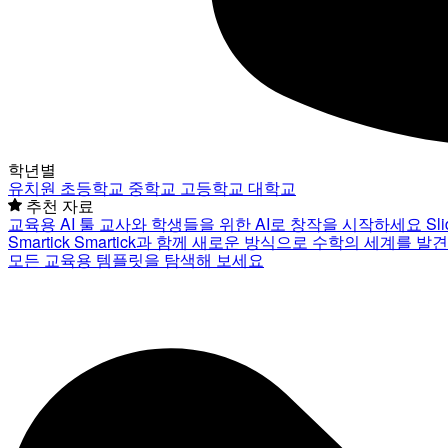
학년별
유치원
초등학교
중학교
고등학교
대학교
추천 자료
교육용 AI 툴
교사와 학생들을 위한 AI로 창작을 시작하세요
Sl
Smartick
Smartick과 함께 새로운 방식으로 수학의 세계를 발
모든 교육용 템플릿을 탐색해 보세요