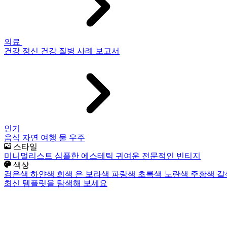
의료
건강
정신 건강
질병
사례 보고서
인기
음식
자연
여행
물
우주
스타일
미니멀리스트
심플한
에스테틱
귀여운
전문적인
빈티지
색상
검은색
하얀색
회색
은
보라색
파랑색
초록색
노란색
주황색
갈
최신 템플릿을 탐색해 보세요