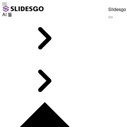
Slidesgo 
AI 툴