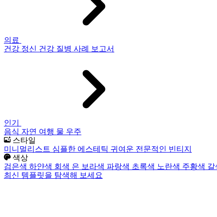
의료
건강
정신 건강
질병
사례 보고서
인기
음식
자연
여행
물
우주
스타일
미니멀리스트
심플한
에스테틱
귀여운
전문적인
빈티지
색상
검은색
하얀색
회색
은
보라색
파랑색
초록색
노란색
주황색
갈
최신 템플릿을 탐색해 보세요