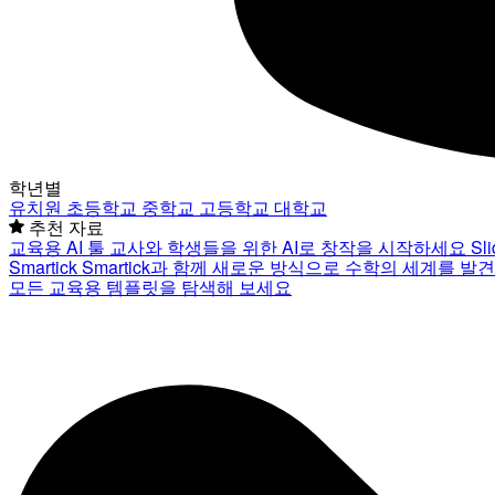
학년별
유치원
초등학교
중학교
고등학교
대학교
추천 자료
교육용 AI 툴
교사와 학생들을 위한 AI로 창작을 시작하세요
Sl
Smartick
Smartick과 함께 새로운 방식으로 수학의 세계를 발
모든 교육용 템플릿을 탐색해 보세요