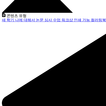
콘텐츠 유형
새 학기
나에 대해서
논문 심사
수업
워크샵
인쇄 가능
컬러링북