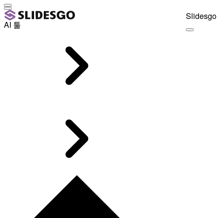
Slidesgo 
AI 툴