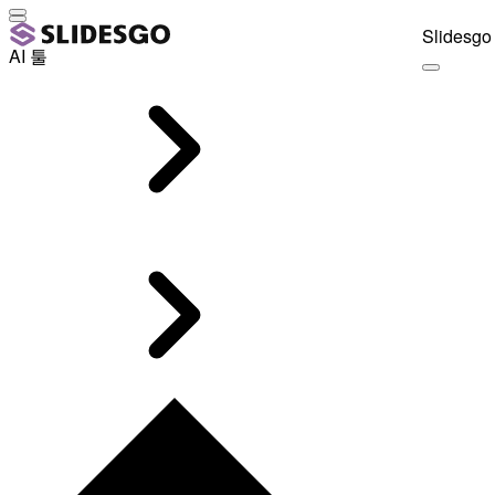
Slidesgo 
AI 툴