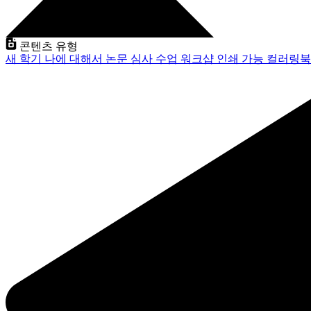
콘텐츠 유형
새 학기
나에 대해서
논문 심사
수업
워크샵
인쇄 가능
컬러링북