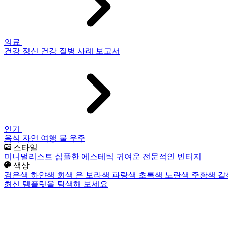
의료
건강
정신 건강
질병
사례 보고서
인기
음식
자연
여행
물
우주
스타일
미니멀리스트
심플한
에스테틱
귀여운
전문적인
빈티지
색상
검은색
하얀색
회색
은
보라색
파랑색
초록색
노란색
주황색
갈
최신 템플릿을 탐색해 보세요