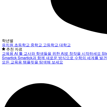
학년별
유치원
초등학교
중학교
고등학교
대학교
추천 자료
교육용 AI 툴
교사와 학생들을 위한 AI로 창작을 시작하세요
Sl
Smartick
Smartick과 함께 새로운 방식으로 수학의 세계를 발
모든 교육용 템플릿을 탐색해 보세요