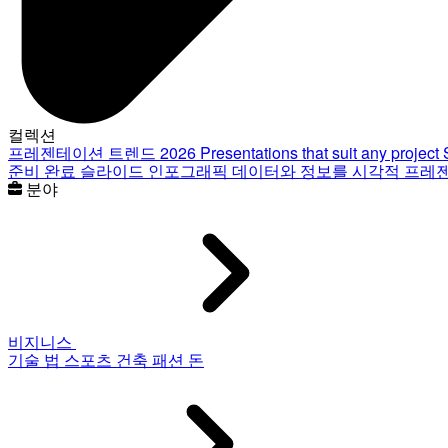
컬렉션
프레젠테이션 트렌드 2026
Presentations that suit any project
준비 완료 슬라이드
인포그래픽
데이터와 정보를 시각적 프레
분야
비지니스
기술
법
스포츠
건축
패션
돈