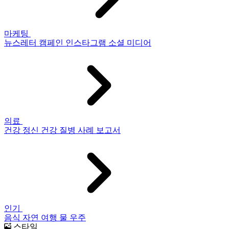
마케팅
뉴스레터
캠페인
인스타그램
소셜 미디어
의료
건강
정신 건강
질병
사례 보고서
인기
음식
자연
여행
물
우주
스타일