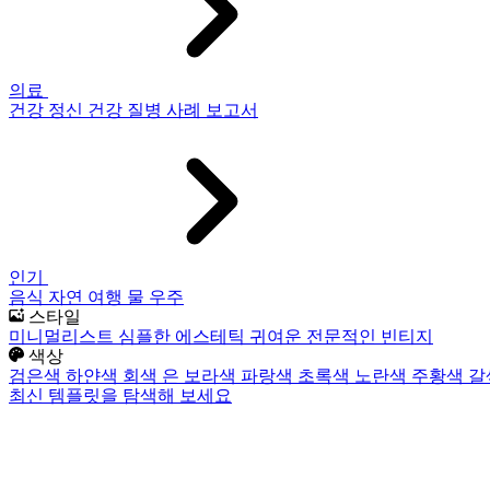
의료
건강
정신 건강
질병
사례 보고서
인기
음식
자연
여행
물
우주
스타일
미니멀리스트
심플한
에스테틱
귀여운
전문적인
빈티지
색상
검은색
하얀색
회색
은
보라색
파랑색
초록색
노란색
주황색
갈
최신 템플릿을 탐색해 보세요