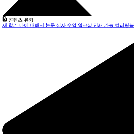
콘텐츠 유형
새 학기
나에 대해서
논문 심사
수업
워크샵
인쇄 가능
컬러링북