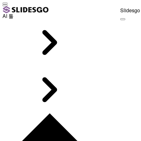
Slidesgo 
AI 툴