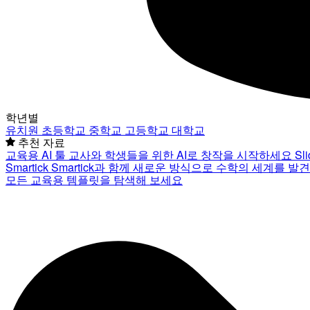
학년별
유치원
초등학교
중학교
고등학교
대학교
추천 자료
교육용 AI 툴
교사와 학생들을 위한 AI로 창작을 시작하세요
Sl
Smartick
Smartick과 함께 새로운 방식으로 수학의 세계를 발
모든 교육용 템플릿을 탐색해 보세요