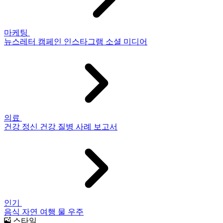
마케팅
뉴스레터
캠페인
인스타그램
소셜 미디어
의료
건강
정신 건강
질병
사례 보고서
인기
음식
자연
여행
물
우주
스타일