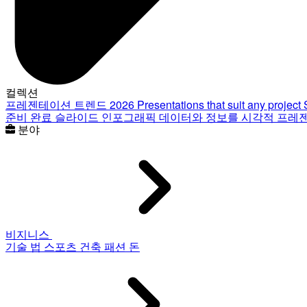
컬렉션
프레젠테이션 트렌드 2026
Presentations that suit any project
준비 완료 슬라이드
인포그래픽
데이터와 정보를 시각적 프레
분야
비지니스
기술
법
스포츠
건축
패션
돈