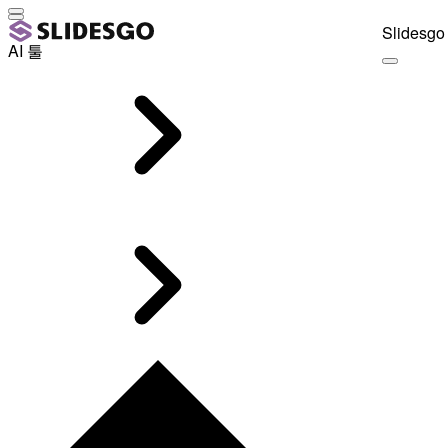
Slidesgo 
AI 툴