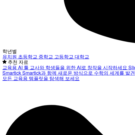
학년별
유치원
초등학교
중학교
고등학교
대학교
추천 자료
교육용 AI 툴
교사와 학생들을 위한 AI로 창작을 시작하세요
Sl
Smartick
Smartick과 함께 새로운 방식으로 수학의 세계를 발
모든 교육용 템플릿을 탐색해 보세요