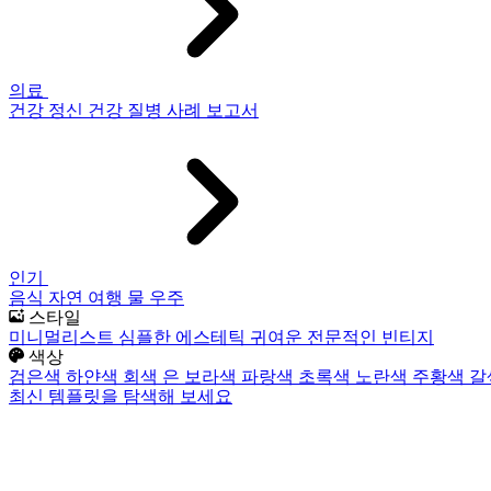
의료
건강
정신 건강
질병
사례 보고서
인기
음식
자연
여행
물
우주
스타일
미니멀리스트
심플한
에스테틱
귀여운
전문적인
빈티지
색상
검은색
하얀색
회색
은
보라색
파랑색
초록색
노란색
주황색
갈
최신 템플릿을 탐색해 보세요