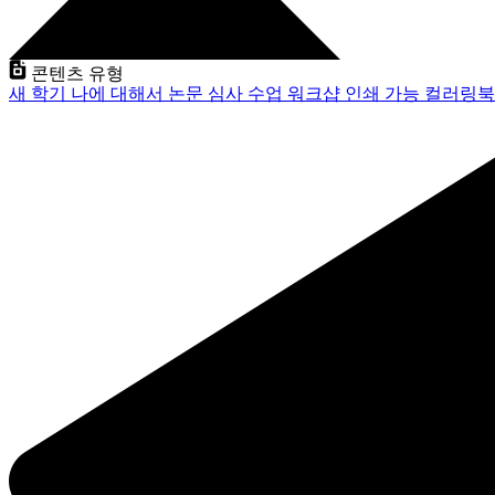
콘텐츠 유형
새 학기
나에 대해서
논문 심사
수업
워크샵
인쇄 가능
컬러링북