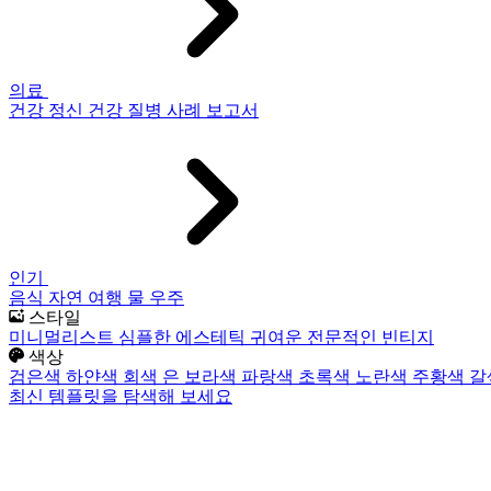
의료
건강
정신 건강
질병
사례 보고서
인기
음식
자연
여행
물
우주
스타일
미니멀리스트
심플한
에스테틱
귀여운
전문적인
빈티지
색상
검은색
하얀색
회색
은
보라색
파랑색
초록색
노란색
주황색
갈
최신 템플릿을 탐색해 보세요