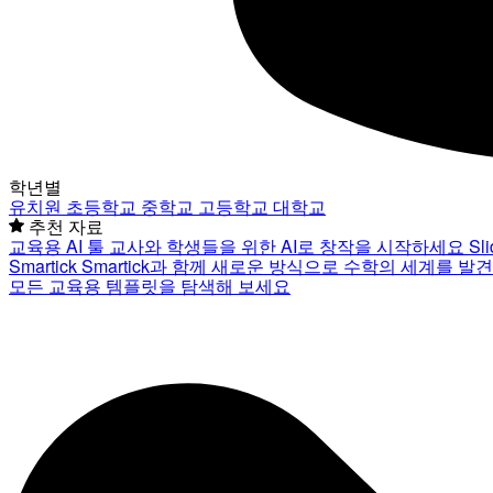
학년별
유치원
초등학교
중학교
고등학교
대학교
추천 자료
교육용 AI 툴
교사와 학생들을 위한 AI로 창작을 시작하세요
Sl
Smartick
Smartick과 함께 새로운 방식으로 수학의 세계를 발
모든 교육용 템플릿을 탐색해 보세요