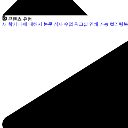
콘텐츠 유형
새 학기
나에 대해서
논문 심사
수업
워크샵
인쇄 가능
컬러링북