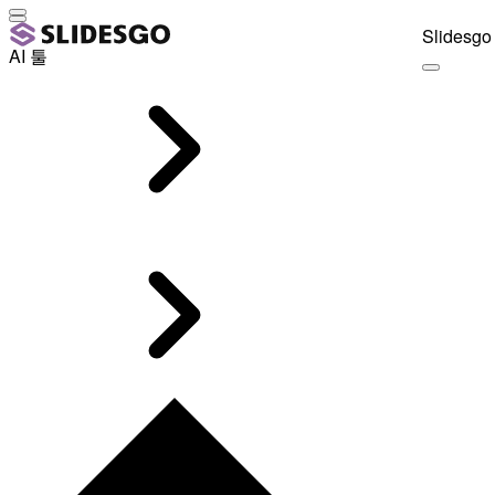
Slidesgo 
AI 툴