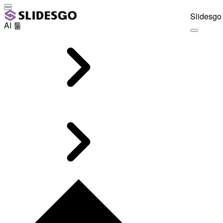
Slidesgo 
AI 툴