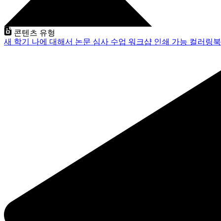
콘텐츠 유형
새 학기
나에 대해서
논문 심사
수업
워크샵
인쇄 가능
컬러링북