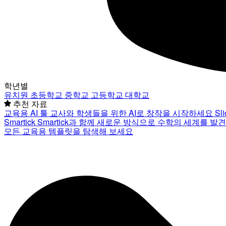
학년별
유치원
초등학교
중학교
고등학교
대학교
추천 자료
교육용 AI 툴
교사와 학생들을 위한 AI로 창작을 시작하세요
Sl
Smartick
Smartick과 함께 새로운 방식으로 수학의 세계를 발
모든 교육용 템플릿을 탐색해 보세요