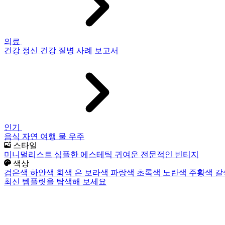
의료
건강
정신 건강
질병
사례 보고서
인기
음식
자연
여행
물
우주
스타일
미니멀리스트
심플한
에스테틱
귀여운
전문적인
빈티지
색상
검은색
하얀색
회색
은
보라색
파랑색
초록색
노란색
주황색
갈
최신 템플릿을 탐색해 보세요