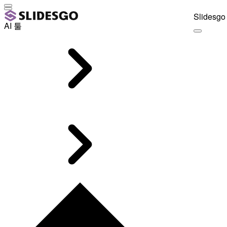
Slidesgo 
AI 툴