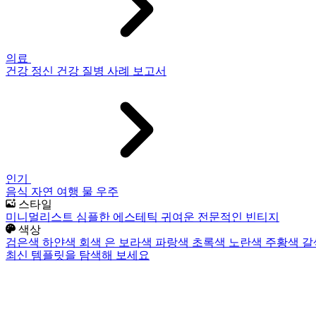
의료
건강
정신 건강
질병
사례 보고서
인기
음식
자연
여행
물
우주
스타일
미니멀리스트
심플한
에스테틱
귀여운
전문적인
빈티지
색상
검은색
하얀색
회색
은
보라색
파랑색
초록색
노란색
주황색
갈
최신 템플릿을 탐색해 보세요