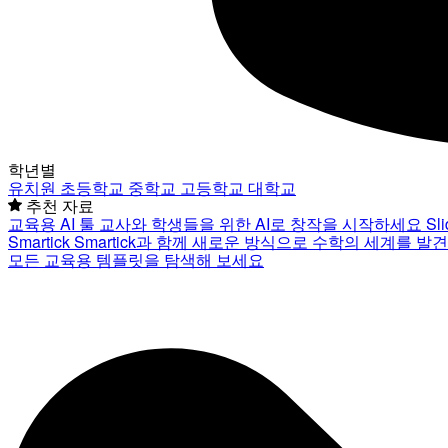
학년별
유치원
초등학교
중학교
고등학교
대학교
추천 자료
교육용 AI 툴
교사와 학생들을 위한 AI로 창작을 시작하세요
Sl
Smartick
Smartick과 함께 새로운 방식으로 수학의 세계를 발
모든 교육용 템플릿을 탐색해 보세요