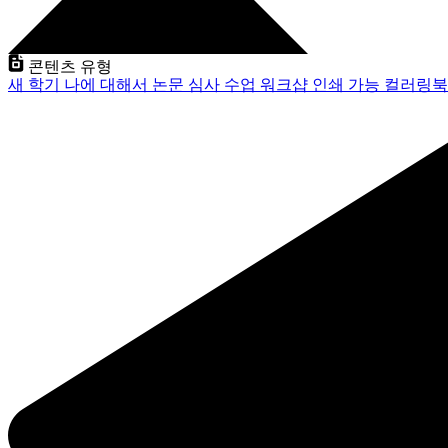
콘텐츠 유형
새 학기
나에 대해서
논문 심사
수업
워크샵
인쇄 가능
컬러링북