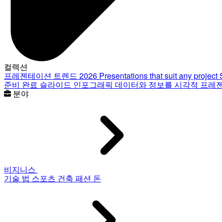
컬렉션
프레젠테이션 트렌드 2026
Presentations that suit any project
준비 완료 슬라이드
인포그래픽
데이터와 정보를 시각적 프레
분야
비지니스
기술
법
스포츠
건축
패션
돈