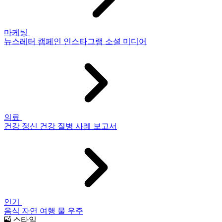
마케팅
뉴스레터
캠페인
인스타그램
소셜 미디어
의료
건강
정신 건강
질병
사례 보고서
인기
음식
자연
여행
물
우주
스타일