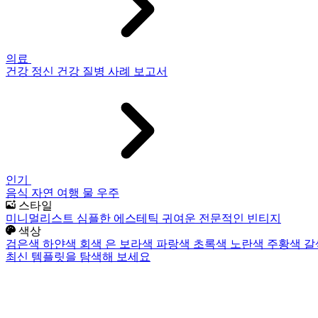
의료
건강
정신 건강
질병
사례 보고서
인기
음식
자연
여행
물
우주
스타일
미니멀리스트
심플한
에스테틱
귀여운
전문적인
빈티지
색상
검은색
하얀색
회색
은
보라색
파랑색
초록색
노란색
주황색
갈
최신 템플릿을 탐색해 보세요