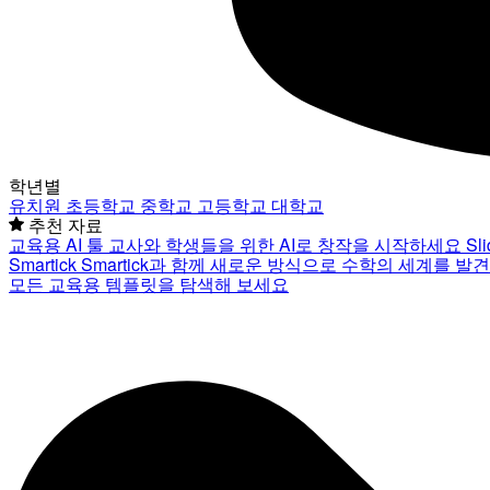
학년별
유치원
초등학교
중학교
고등학교
대학교
추천 자료
교육용 AI 툴
교사와 학생들을 위한 AI로 창작을 시작하세요
Sl
Smartick
Smartick과 함께 새로운 방식으로 수학의 세계를 발
모든 교육용 템플릿을 탐색해 보세요