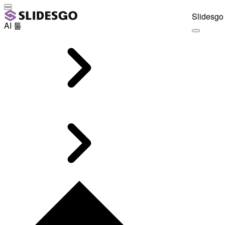
Slidesgo 
AI 툴