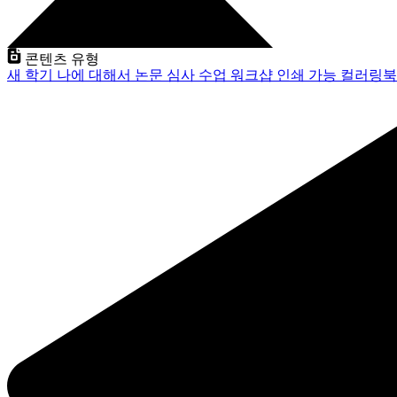
콘텐츠 유형
새 학기
나에 대해서
논문 심사
수업
워크샵
인쇄 가능
컬러링북