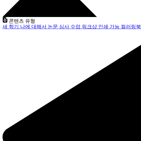
콘텐츠 유형
새 학기
나에 대해서
논문 심사
수업
워크샵
인쇄 가능
컬러링북