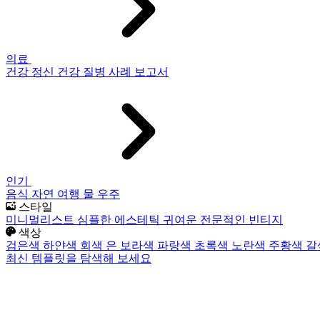
의료
건강
정신 건강
질병
사례 보고서
인기
음식
자연
여행
물
우주
스타일
미니멀리스트
심플한
에스테틱
귀여운
전문적인
빈티지
색상
검은색
하얀색
회색
은
보라색
파랑색
초록색
노란색
주황색
갈
최신 템플릿을 탐색해 보세요