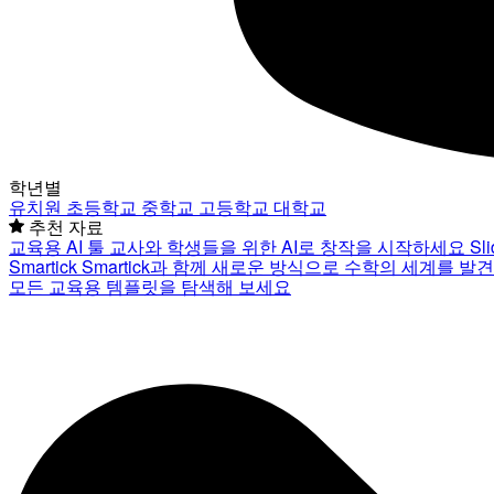
학년별
유치원
초등학교
중학교
고등학교
대학교
추천 자료
교육용 AI 툴
교사와 학생들을 위한 AI로 창작을 시작하세요
Sl
Smartick
Smartick과 함께 새로운 방식으로 수학의 세계를 발
모든 교육용 템플릿을 탐색해 보세요