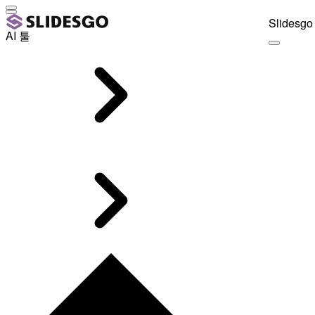
Slidesgo 
AI 툴