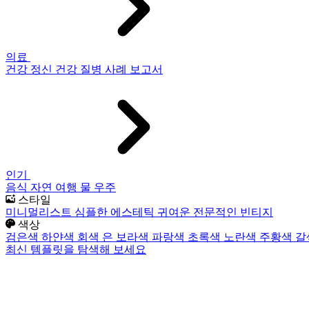
의료
건강
정신 건강
질병
사례 보고서
인기
음식
자연
여행
물
우주
스타일
미니멀리스트
심플한
에스테틱
귀여운
전문적인
빈티지
색상
검은색
하얀색
회색
은
보라색
파랑색
초록색
노란색
주황색
갈
최신 템플릿을 탐색해 보세요