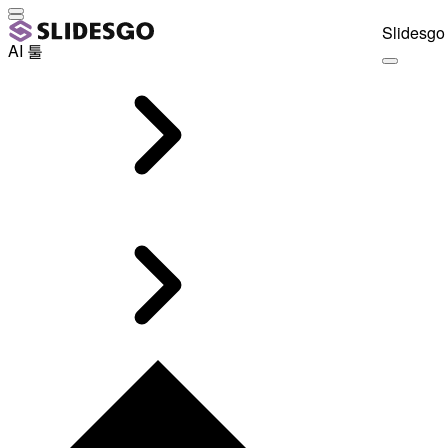
Slidesgo 
AI 툴