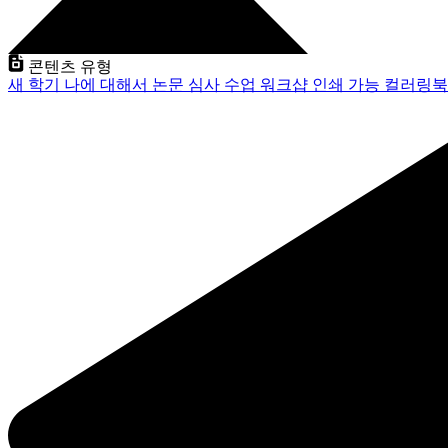
콘텐츠 유형
새 학기
나에 대해서
논문 심사
수업
워크샵
인쇄 가능
컬러링북