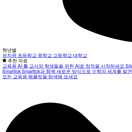
학년별
유치원
초등학교
중학교
고등학교
대학교
추천 자료
교육용 AI 툴
교사와 학생들을 위한 AI로 창작을 시작하세요
Sl
Smartick
Smartick과 함께 새로운 방식으로 수학의 세계를 발
모든 교육용 템플릿을 탐색해 보세요