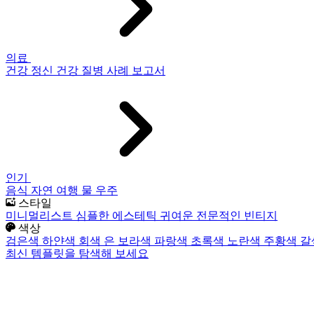
의료
건강
정신 건강
질병
사례 보고서
인기
음식
자연
여행
물
우주
스타일
미니멀리스트
심플한
에스테틱
귀여운
전문적인
빈티지
색상
검은색
하얀색
회색
은
보라색
파랑색
초록색
노란색
주황색
갈
최신 템플릿을 탐색해 보세요