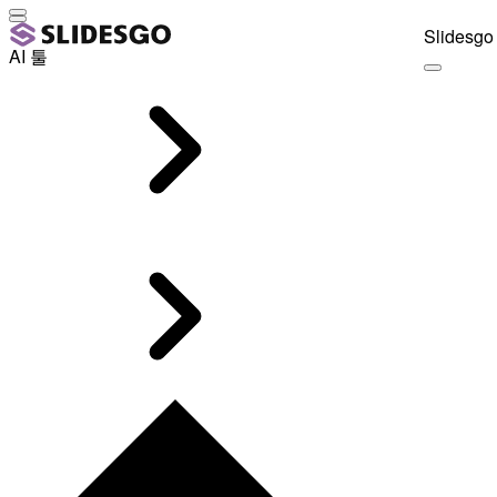
Slidesgo 
AI 툴