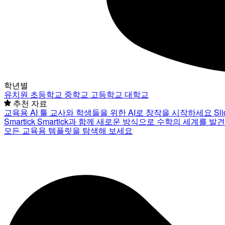
학년별
유치원
초등학교
중학교
고등학교
대학교
추천 자료
교육용 AI 툴
교사와 학생들을 위한 AI로 창작을 시작하세요
Sl
Smartick
Smartick과 함께 새로운 방식으로 수학의 세계를 발
모든 교육용 템플릿을 탐색해 보세요