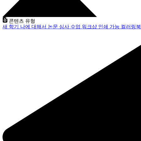
콘텐츠 유형
새 학기
나에 대해서
논문 심사
수업
워크샵
인쇄 가능
컬러링북