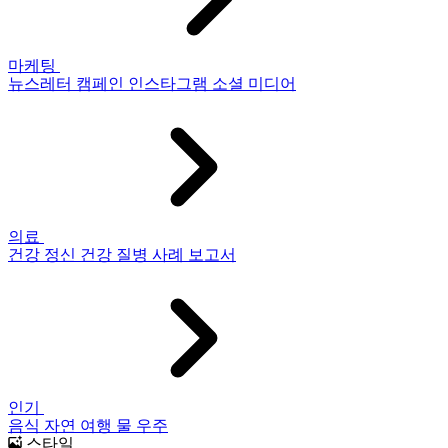
마케팅
뉴스레터
캠페인
인스타그램
소셜 미디어
의료
건강
정신 건강
질병
사례 보고서
인기
음식
자연
여행
물
우주
스타일