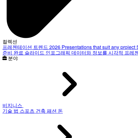
컬렉션
프레젠테이션 트렌드 2026
Presentations that suit any project
준비 완료 슬라이드
인포그래픽
데이터와 정보를 시각적 프레
분야
비지니스
기술
법
스포츠
건축
패션
돈