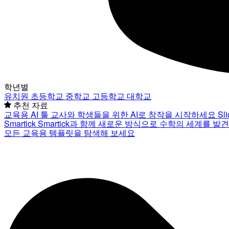
학년별
유치원
초등학교
중학교
고등학교
대학교
추천 자료
교육용 AI 툴
교사와 학생들을 위한 AI로 창작을 시작하세요
Sl
Smartick
Smartick과 함께 새로운 방식으로 수학의 세계를 발
모든 교육용 템플릿을 탐색해 보세요