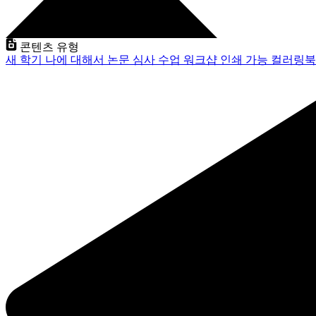
콘텐츠 유형
새 학기
나에 대해서
논문 심사
수업
워크샵
인쇄 가능
컬러링북