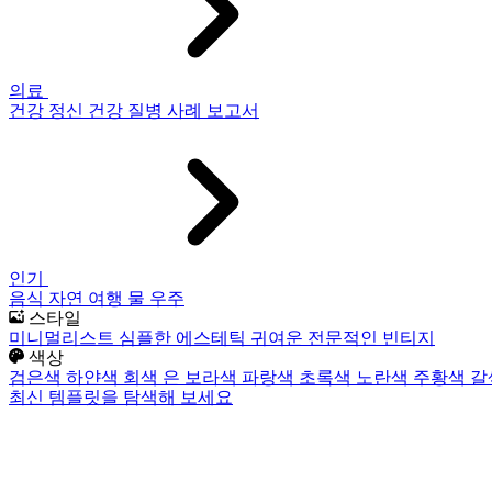
의료
건강
정신 건강
질병
사례 보고서
인기
음식
자연
여행
물
우주
스타일
미니멀리스트
심플한
에스테틱
귀여운
전문적인
빈티지
색상
검은색
하얀색
회색
은
보라색
파랑색
초록색
노란색
주황색
갈
최신 템플릿을 탐색해 보세요