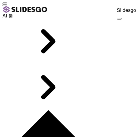
Slidesgo 
AI 툴