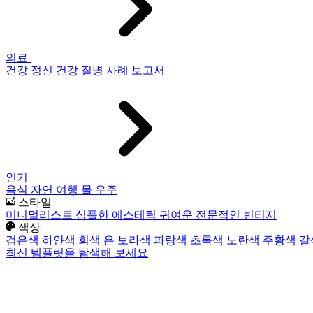
의료
건강
정신 건강
질병
사례 보고서
인기
음식
자연
여행
물
우주
스타일
미니멀리스트
심플한
에스테틱
귀여운
전문적인
빈티지
색상
검은색
하얀색
회색
은
보라색
파랑색
초록색
노란색
주황색
갈
최신 템플릿을 탐색해 보세요