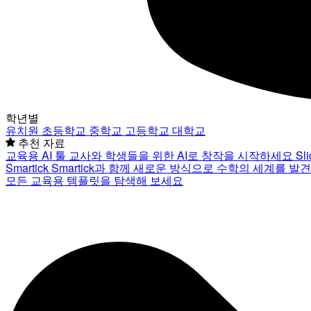
학년별
유치원
초등학교
중학교
고등학교
대학교
추천 자료
교육용 AI 툴
교사와 학생들을 위한 AI로 창작을 시작하세요
Sl
Smartick
Smartick과 함께 새로운 방식으로 수학의 세계를 발
모든 교육용 템플릿을 탐색해 보세요