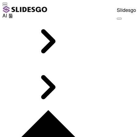
Slidesgo 
AI 툴