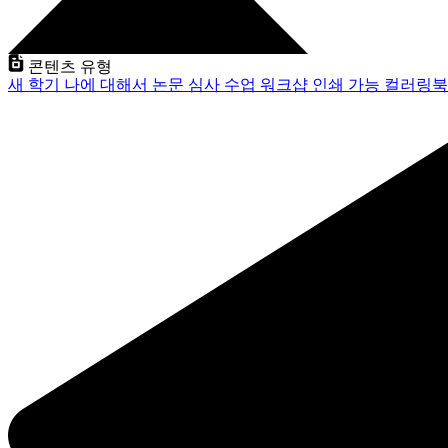
콘텐츠 유형
새 학기
나에 대해서
논문 심사
수업
워크샵
인쇄 가능
컬러링북