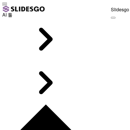
Slidesgo 
AI 툴