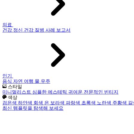
의료
건강
정신 건강
질병
사례 보고서
인기
음식
자연
여행
물
우주
스타일
미니멀리스트
심플한
에스테틱
귀여운
전문적인
빈티지
색상
검은색
하얀색
회색
은
보라색
파랑색
초록색
노란색
주황색
갈
최신 템플릿을 탐색해 보세요