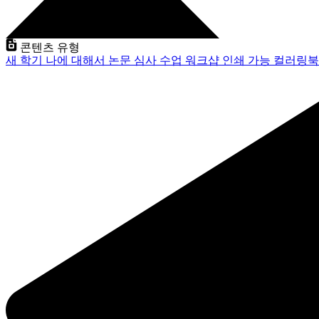
콘텐츠 유형
새 학기
나에 대해서
논문 심사
수업
워크샵
인쇄 가능
컬러링북