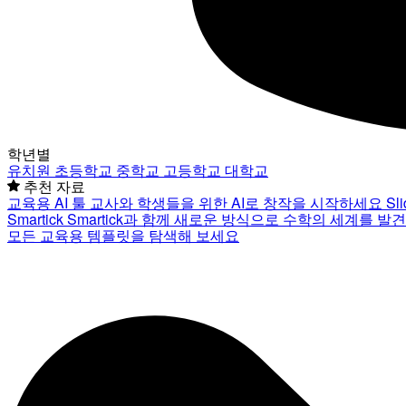
학년별
유치원
초등학교
중학교
고등학교
대학교
추천 자료
교육용 AI 툴
교사와 학생들을 위한 AI로 창작을 시작하세요
Sl
Smartick
Smartick과 함께 새로운 방식으로 수학의 세계를 발
모든 교육용 템플릿을 탐색해 보세요