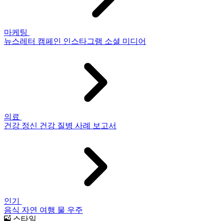
마케팅
뉴스레터
캠페인
인스타그램
소셜 미디어
의료
건강
정신 건강
질병
사례 보고서
인기
음식
자연
여행
물
우주
스타일