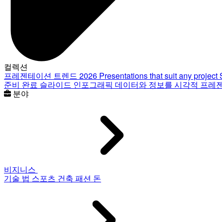
컬렉션
프레젠테이션 트렌드 2026
Presentations that suit any project
준비 완료 슬라이드
인포그래픽
데이터와 정보를 시각적 프레
분야
비지니스
기술
법
스포츠
건축
패션
돈