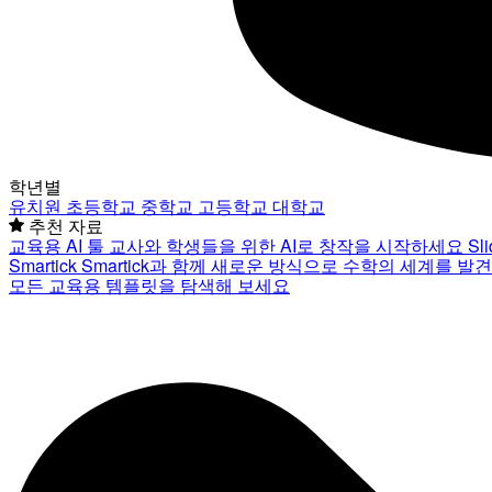
학년별
유치원
초등학교
중학교
고등학교
대학교
추천 자료
교육용 AI 툴
교사와 학생들을 위한 AI로 창작을 시작하세요
Sl
Smartick
Smartick과 함께 새로운 방식으로 수학의 세계를 발
모든 교육용 템플릿을 탐색해 보세요