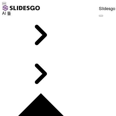
Slidesgo 
AI 툴