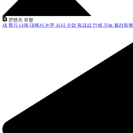
콘텐츠 유형
새 학기
나에 대해서
논문 심사
수업
워크샵
인쇄 가능
컬러링북