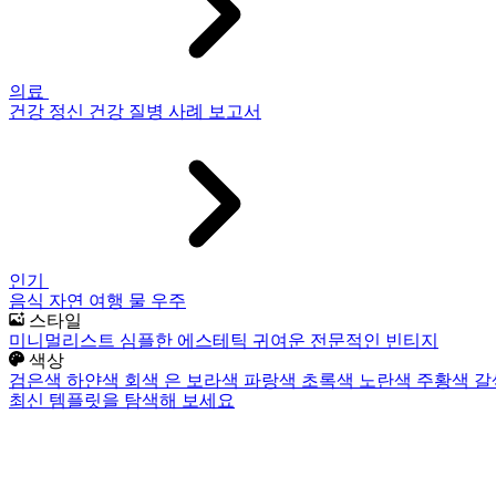
의료
건강
정신 건강
질병
사례 보고서
인기
음식
자연
여행
물
우주
스타일
미니멀리스트
심플한
에스테틱
귀여운
전문적인
빈티지
색상
검은색
하얀색
회색
은
보라색
파랑색
초록색
노란색
주황색
갈
최신 템플릿을 탐색해 보세요